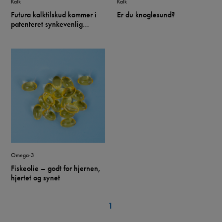
Kalk
Kalk
Futura kalktilskud kommer i
Er du knoglesund?
patenteret synkevenlig
tabletform
Omega-3
Fiskeolie – godt for hjernen,
hjertet og synet
1