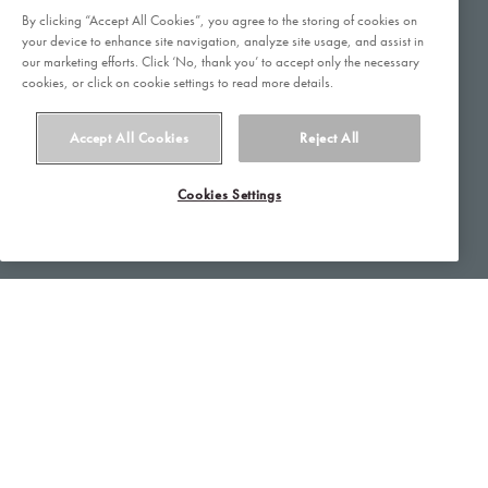
markedet. Læs mere på orkla.dk.
By clicking “Accept All Cookies”, you agree to the storing of cookies on
your device to enhance site navigation, analyze site usage, and assist in
our marketing efforts. Click ‘No, thank you’ to accept only the necessary
Orkla Care A/S
cookies, or click on cookie settings to read more details.
Delta Park 45 3. sal.
2665 Vallensbæk Strand
Accept All Cookies
Reject All
CVR-nummer 16173592
Cookies Settings