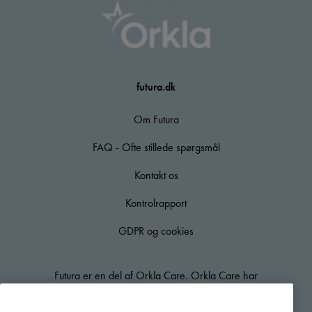
futura.dk
Om Futura
FAQ - Ofte stillede spørgsmål
Kontakt os
Kontrolrapport
GDPR og cookies
Futura er en del af Orkla Care. Orkla Care har
mere end 70 års erfaring inden for kosttilskud og
står bag nogle af de bedst kendte varemærker på