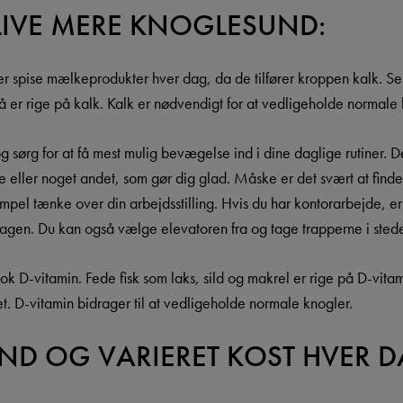
 BLIVE MERE KNOGLESUND:
er spise mælkeprodukter hver dag, da de tilfører kroppen kalk. Se
 er rige på kalk. Kalk er nødvendigt for at vedligeholde normale 
sørg for at få mest mulig bevægelse ind i dine daglige rutiner. D
 eller noget andet, som gør dig glad. Måske er det svært at finde t
pel tænke over din arbejdsstilling. Hvis du har kontorarbejde, er
agen. Du kan også vælge elevatoren fra og tage trapperne i stede
nok D-vitamin. Fede fisk som laks, sild og makrel er rige på D-vita
et. D-vitamin bidrager til at vedligeholde normale knogler.
UND OG VARIERET KOST HVER 