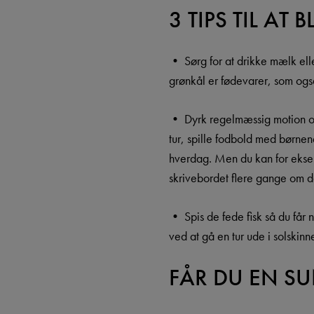
3 TIPS TIL AT
• Sørg for at drikke mælk ell
grønkål er fødevarer, som også
• Dyrk regelmæssig motion og 
tur, spille fodbold med børnene
hverdag. Men du kan for eksem
skrivebordet flere gange om d
• Spis de fede fisk så du får 
ved at gå en tur ude i solskinn
FÅR DU EN S