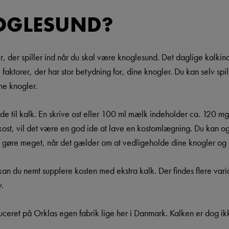
OGLESUND?
er spiller ind når du skal være knoglesund. Det daglige kalkindta
faktorer, der har stor betydning for, dine knogler. Du kan selv spill
ne knogler.
 til kalk. En skrive ost eller 100 ml mælk indeholder ca. 120 mg 
st, vil det være en god ide at lave en kostomlægning. Du kan ogs
lv gøre meget, når det gælder om at vedligeholde dine knogler og
an du nemt supplere kosten med ekstra kalk. Der findes flere var
v.
duceret på Orklas egen fabrik lige her i Danmark. Kalken er dog ik