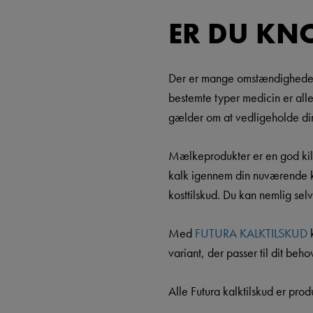
ER DU KN
Der er mange omstændigheder, d
bestemte typer medicin er alle 
gælder om at vedligeholde di
Mælkeprodukter er en god kilde
kalk igennem din nuværende ko
kosttilskud. Du kan nemlig se
Med
FUTURA KALKTILSKUD
k
variant, der passer til dit beho
Alle Futura kalktilskud er pro