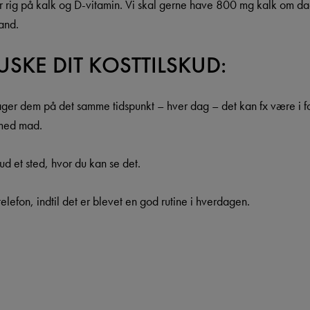
er rig på kalk og D-vitamin. Vi skal gerne have 800 mg kalk om dag
vand.
 HUSKE DIT KOSTTILSKUD:
tager dem på det samme tidspunkt – hver dag – det kan fx være i f
 med mad.
kud et sted, hvor du kan se det.
efon, indtil det er blevet en god rutine i hverdagen.