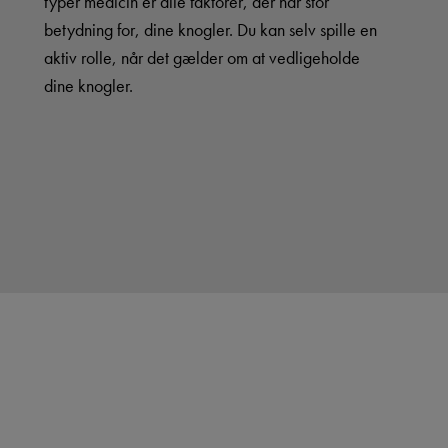
typer medicin er alle faktorer, der har stor
betydning for, dine knogler. Du kan selv spille en
aktiv rolle, når det gælder om at vedligeholde
dine knogler.