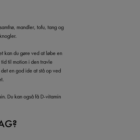
samfrø, mandler, tofu, tang og
knogler.
et kan du gøre ved at løbe en
id til motion i den travle
 det en god ide at stå op ved
t.
min. Du kan også få D-vitamin
DAG?