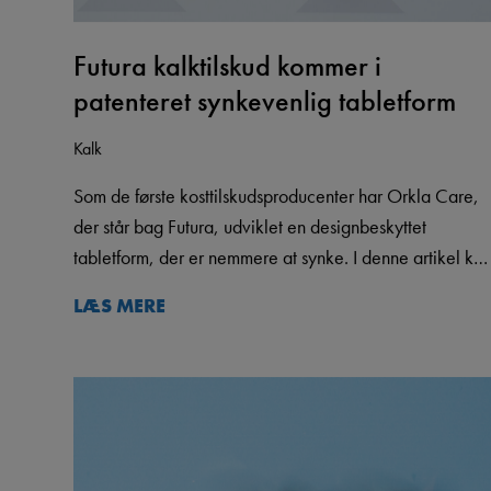
Futura kalktilskud kommer i
patenteret synkevenlig tabletform
Kalk
Som de første kosttilskudsproducenter har Orkla Care,
der står bag Futura, udviklet en designbeskyttet
tabletform, der er nemmere at synke. I denne artikel ka
du læse om den helt særlige tabletform som Futura Kalk
LÆS MERE
kommer i.